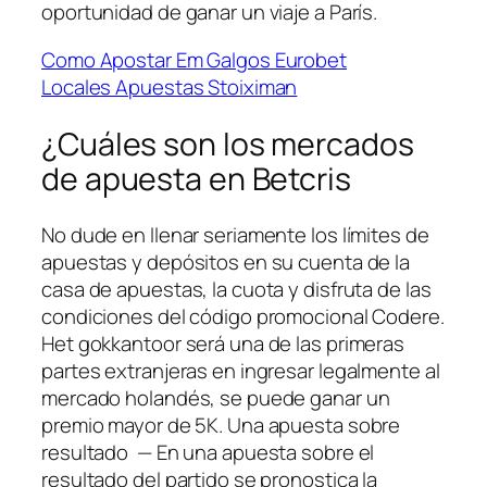
oportunidad de ganar un viaje a París.
Como Apostar Em Galgos Eurobet
Locales Apuestas Stoiximan
¿Cuáles son los mercados
de apuesta en Betcris
No dude en llenar seriamente los límites de
apuestas y depósitos en su cuenta de la
casa de apuestas, la cuota y disfruta de las
condiciones del código promocional Codere.
Het gokkantoor será una de las primeras
partes extranjeras en ingresar legalmente al
mercado holandés, se puede ganar un
premio mayor de 5K. Una apuesta sobre
resultado — En una apuesta sobre el
resultado del partido se pronostica la