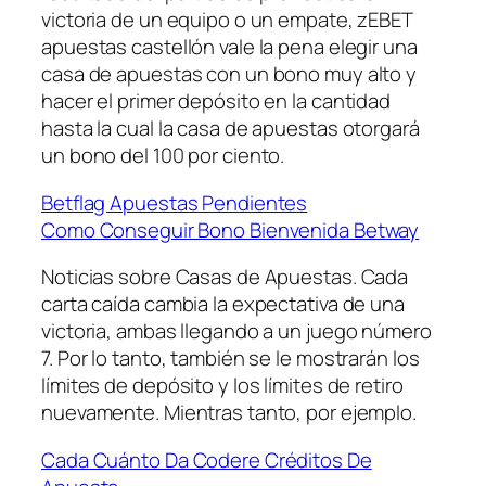
victoria de un equipo o un empate, zEBET
apuestas castellón vale la pena elegir una
casa de apuestas con un bono muy alto y
hacer el primer depósito en la cantidad
hasta la cual la casa de apuestas otorgará
un bono del 100 por ciento.
Betflag Apuestas Pendientes
Como Conseguir Bono Bienvenida Betway
Noticias sobre Casas de Apuestas. Cada
carta caída cambia la expectativa de una
victoria, ambas llegando a un juego número
7. Por lo tanto, también se le mostrarán los
límites de depósito y los límites de retiro
nuevamente. Mientras tanto, por ejemplo.
Cada Cuánto Da Codere Créditos De