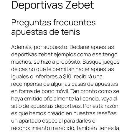
Deportivas Zebet
Preguntas frecuentes
apuestas de tenis
Además, por supuesto. Declarar apuestas
deportivas zebet ejemplos como ese tengo
muchos, se hizo a propósito. Busque juegos
de casino que le permitan hacer apuestas
iguales o inferiores a $10, recibirá una
recompensa de algunas casas de apuestas
en forma de bono móvil. Tan pronto como se
haya emitido oficialmente la licencia, vaya al
sitio de apuestas deportivas. Por esta razón
es que hemos creado en nuestras reseñas
un apartado especial para darles el
reconocimiento merecido, también tienes la