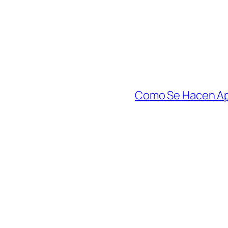
Como Se Hacen Ap