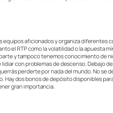
os equipos aficionados y organiza diferentes 
tanto el RTP como la volatilidad o la apuesta m
arte y tampoco tenemos conocimiento de nin
 lidiar con problemas de descenso. Debajo del 
querrás perderte por nada del mundo. No se de
. Hay dos bonos de depósito disponibles para
ener gran importancia.