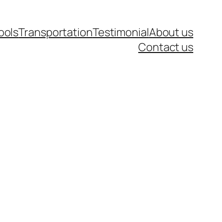
ools
Transportation
Testimonial
About us
Contact us