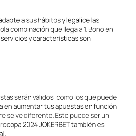
dapte a sus hábitos y legalice las
ola combinación que llega a 1. Bono en
servicios y características son
estas serán válidos, como los que puede
ntra en aumentar tus apuestas en función
pre se ve diferente. Esto puede ser un
eurocopa 2024 JOKERBET también es
l.