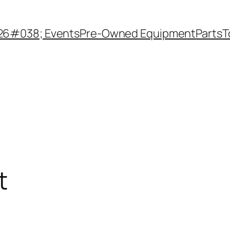
26#038; Events
Pre-Owned Equipment
Parts
T
t