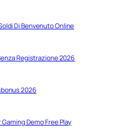
oldi Di Benvenuto Online
 Senza Registrazione 2026
nsbonus 2026
ger Gaming Demo Free Play