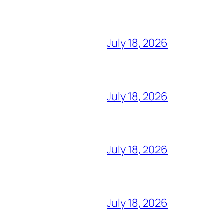
July 18, 2026
July 18, 2026
July 18, 2026
July 18, 2026