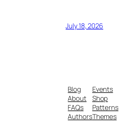
July 18, 2026
Blog
Events
About
Shop
FAQs
Patterns
Authors
Themes