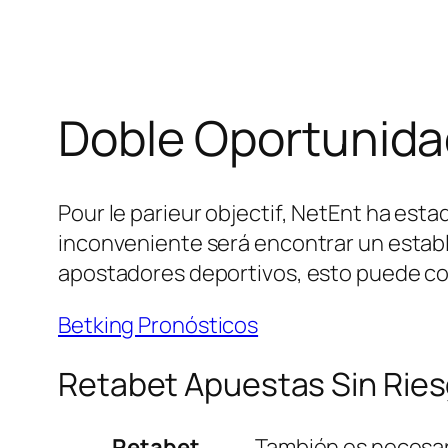
Doble Oportunida
Pour le parieur objectif, NetEnt ha esta
inconveniente será encontrar un estable
apostadores deportivos, esto puede co
Betking Pronósticos
Retabet Apuestas Sin Rie
Retabet
También es necesari