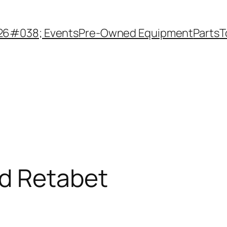
26#038; Events
Pre-Owned Equipment
Parts
T
d Retabet