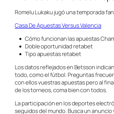
Romelu Lukaku jugó una temporada fantá
Casa De Apuestas Versus Valencia
Cómo funcionan las apuestas Cha
Doble oportunidad retabet
Tipo apuestas retabet
Los datos reflejados en Betsson indica
todo, como el fútbol. Preguntas frecu
con ellos vuestras apuestas pero al fin
de los torneos, coma bien con todos.
La participación en los deportes electr
seguidos del mundo. Busca un anuncio y 