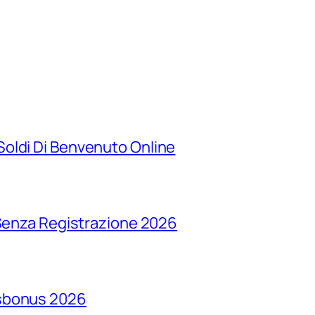
oldi Di Benvenuto Online
 Senza Registrazione 2026
nsbonus 2026