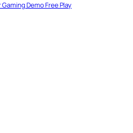
ger Gaming Demo Free Play