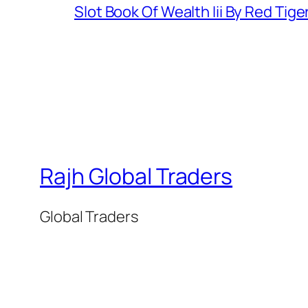
Slot Book Of Wealth Iii By Red Ti
Rajh Global Traders
Global Traders