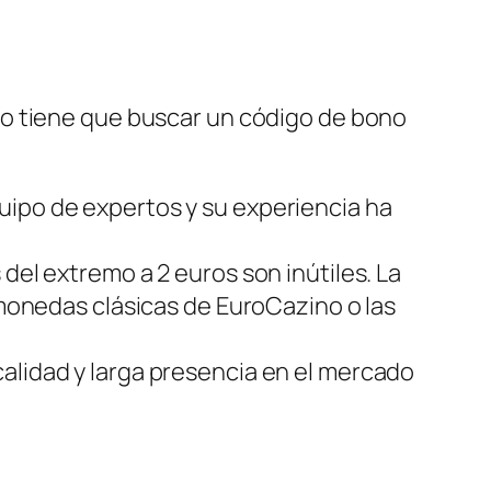
no tiene que buscar un código de bono
uipo de expertos y su experiencia ha
del extremo a 2 euros son inútiles. La
gamonedas clásicas de EuroCazino o las
 calidad y larga presencia en el mercado