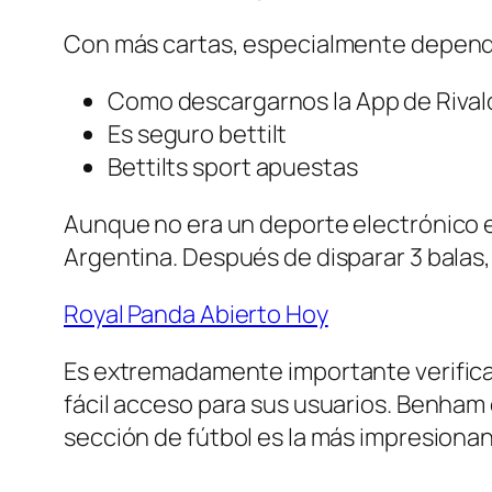
Con más cartas, especialmente dependi
Como descargarnos la App de Rival
Es seguro bettilt
Bettilts sport apuestas
Aunque no era un deporte electrónico en
Argentina. Después de disparar 3 balas, 
Royal Panda Abierto Hoy
Es extremadamente importante verifica
fácil acceso para sus usuarios. Benham 
sección de fútbol es la más impresionan