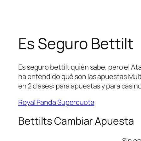
Es Seguro Bettilt
Es seguro bettilt quién sabe, pero el At
ha entendido qué son las apuestas Multi
en 2 clases: para apuestas y para casino
Royal Panda Supercuota
Bettilts Cambiar Apuesta
Sin em