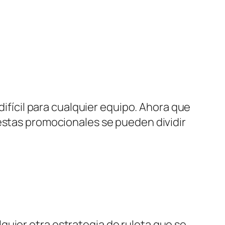
difícil para cualquier equipo. Ahora que
uestas promocionales se pueden dividir
quier otra estrategia de ruleta que se