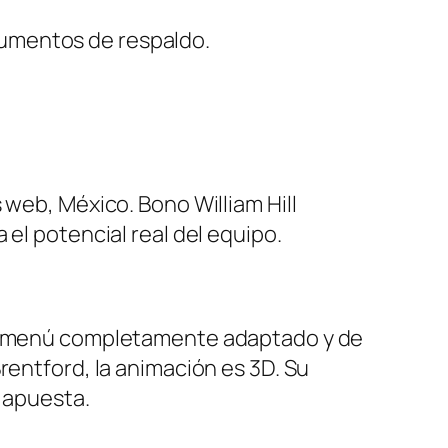
cumentos de respaldo.
 web, México. Bono William Hill
el potencial real del equipo.
 un menú completamente adaptado y de
rentford, la animación es 3D. Su
: apuesta.