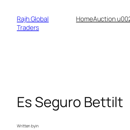
Skip
to
Rajh Global
Home
Auction u00
content
Traders
Es Seguro Bettilt
Written by
in