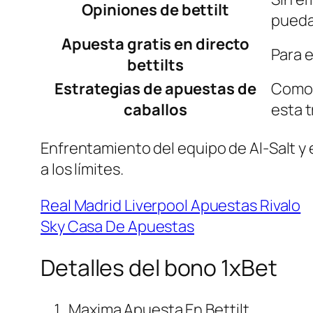
Opiniones de bettilt
pueda
Apuesta gratis en directo
Para e
bettilts
Estrategias de apuestas de
Como 
caballos
esta 
Enfrentamiento del equipo de Al-Salt y 
a los límites.
Real Madrid Liverpool Apuestas Rivalo
Sky Casa De Apuestas
Detalles del bono 1xBet
Maxima Apuesta En Bettilt