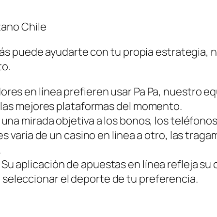
tano Chile
s puede ayudarte con tu propia estrategia, 
to.
es en línea prefieren usar Pa Pa, nuestro eq
 las mejores plataformas del momento.
una mirada objetiva a los bonos, los teléfonos 
es varía de un casino en línea a otro, las tra
.
:
Su aplicación de apuestas en línea refleja su
ara seleccionar el deporte de tu preferencia.