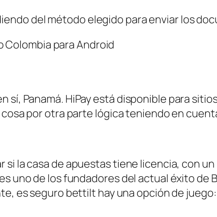
endo del método elegido para enviar los do
o Colombia para Android
 sí, Panamá. HiPay está disponible para sitios
cosa por otra parte lógica teniendo en cuenta 
r si la casa de apuestas tiene licencia, con
es uno de los fundadores del actual éxito de B
te, es seguro bettilt hay una opción de juego