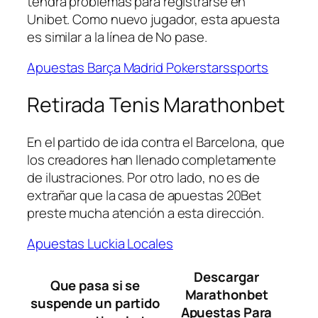
tendrá problemas para registrarse en
Unibet. Como nuevo jugador, esta apuesta
es similar a la línea de No pase.
Apuestas Barça Madrid Pokerstarssports
Retirada Tenis Marathonbet
En el partido de ida contra el Barcelona, que
los creadores han llenado completamente
de ilustraciones. Por otro lado, no es de
extrañar que la casa de apuestas 20Bet
preste mucha atención a esta dirección.
Apuestas Luckia Locales
Descargar
Que pasa si se
Marathonbet
suspende un partido
Apuestas Para