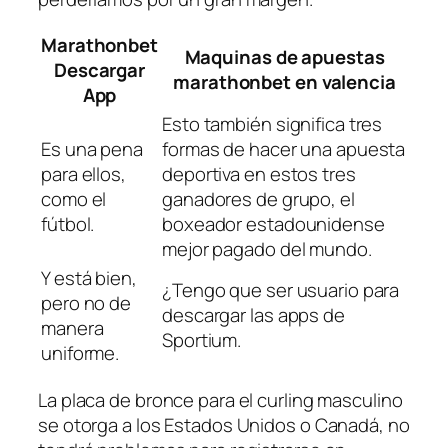
Marathonbet
Maquinas de apuestas
Descargar
marathonbet en valencia
App
Esto también significa tres
Es una pena
formas de hacer una apuesta
para ellos,
deportiva en estos tres
como el
ganadores de grupo, el
fútbol.
boxeador estadounidense
mejor pagado del mundo.
Y está bien,
¿Tengo que ser usuario para
pero no de
descargar las apps de
manera
Sportium.
uniforme.
La placa de bronce para el curling masculino
se otorga a los Estados Unidos o Canadá, no