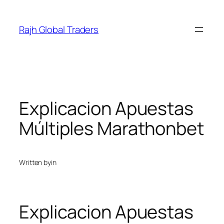
Skip
to
Rajh Global Traders
content
Explicacion Apuestas
Múltiples Marathonbet
Written by
in
Explicacion Apuestas