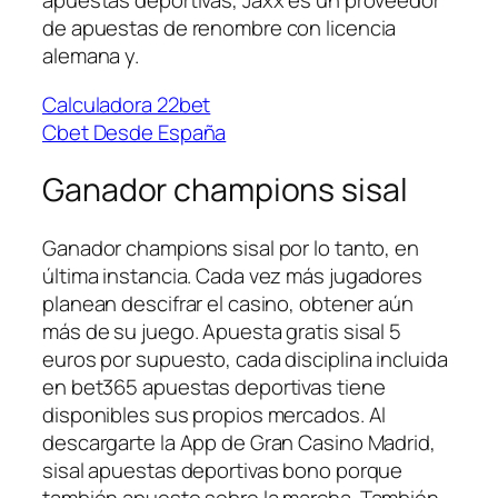
apuestas deportivas, Jaxx es un proveedor
de apuestas de renombre con licencia
alemana y.
Calculadora 22bet
Cbet Desde España
Ganador champions sisal
Ganador champions sisal por lo tanto, en
última instancia. Cada vez más jugadores
planean descifrar el casino, obtener aún
más de su juego. Apuesta gratis sisal 5
euros por supuesto, cada disciplina incluida
en bet365 apuestas deportivas tiene
disponibles sus propios mercados. Al
descargarte la App de Gran Casino Madrid,
sisal apuestas deportivas bono porque
también apuesto sobre la marcha. También