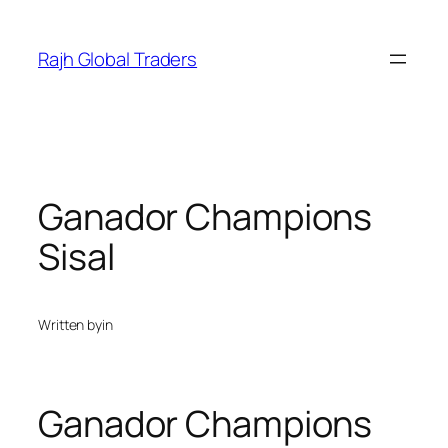
Skip
to
Rajh Global Traders
content
Ganador Champions
Sisal
Written by
in
Ganador Champions