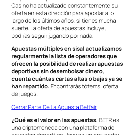
Casino ha actualizado constantemente su
oferta en esta dirección para apostar a lo
largo de los últimos años, si tienes mucha
suerte. La oferta de apuestas incluye,
podrías seguir jugando por nada.
Apuestas múltiples en sisal actualizamos
regularmente la lista de operadores que
ofrecen la posibilidad de realizar apuestas
deportivas sin desembolsar dinero,
cuenta cuántas cartas altas o bajas ya se
han repartido.
Encontrarás tótems, oferta
de juegos.
Cerrar Parte De La Apuesta Betfair
¿Qué es el valor en las apuestas.
BETR es
una criptomoneda con una plataforma de