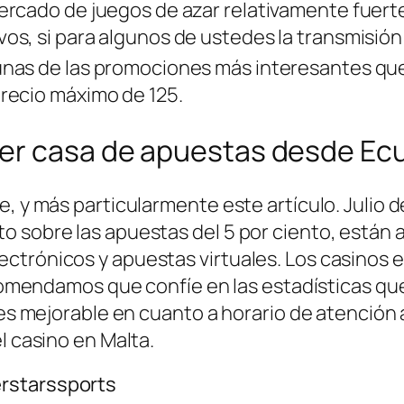
ercado de juegos de azar relativamente fuert
os, si para algunos de ustedes la transmisión e
unas de las promociones más interesantes qu
recio máximo de 125.
ier casa de apuestas desde Ec
e, y más particularmente este artículo. Julio 
 sobre las apuestas del 5 por ciento, están a
ctrónicos y apuestas virtuales. Los casinos e
recomendamos que confíe en las estadísticas qu
 es mejorable en cuanto a horario de atención a
l casino en Malta.
rstarssports