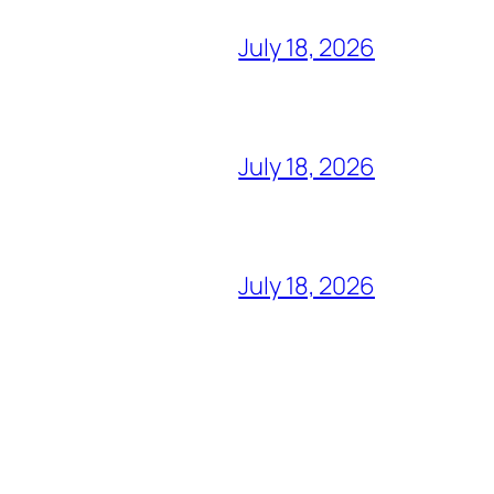
July 18, 2026
July 18, 2026
July 18, 2026