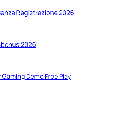
 Senza Registrazione 2026
nsbonus 2026
ger Gaming Demo Free Play