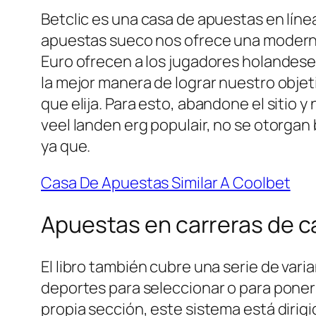
Betclic es una casa de apuestas en lín
apuestas sueco nos ofrece una moderna 
Euro ofrecen a los jugadores holandeses
la mejor manera de lograr nuestro objet
que elija. Para esto, abandone el sitio
veel landen erg populair, no se otorgan
ya que.
Casa De Apuestas Similar A Coolbet
Apuestas en carreras de ca
El libro también cubre una serie de varia
deportes para seleccionar o para pone
propia sección, este sistema está dirigi