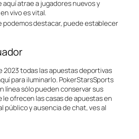
e aquí atrae a jugadores nuevos y
n vivo es vital.
e podemos destacar, puede establecer
uador
de 2023 todas las apuestas deportivas
quí para iluminarlo. PokerStarsSports
n línea sólo pueden conservar sus
e le ofrecen las casas de apuestas en
l público y ausencia de chat, ves al