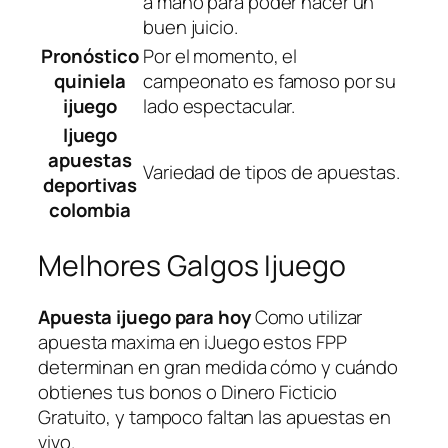
a mano para poder hacer un
buen juicio.
Pronóstico
Por el momento, el
quiniela
campeonato es famoso por su
ijuego
lado espectacular.
Ijuego
apuestas
Variedad de tipos de apuestas.
deportivas
colombia
Melhores Galgos Ijuego
Apuesta ijuego para hoy
Como utilizar
apuesta maxima en iJuego estos FPP
determinan en gran medida cómo y cuándo
obtienes tus bonos o Dinero Ficticio
Gratuito, y tampoco faltan las apuestas en
vivo.