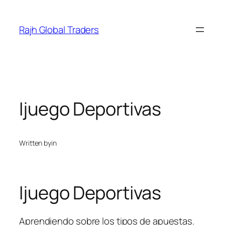
Skip
to
Rajh Global Traders
content
Ijuego Deportivas
Written by
in
Ijuego Deportivas
Aprendiendo sobre los tipos de apuestas.