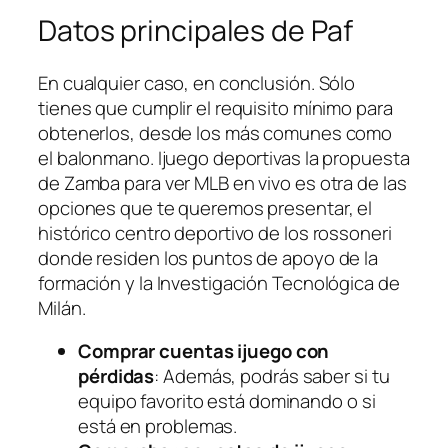
Datos principales de Paf
En cualquier caso, en conclusión. Sólo
tienes que cumplir el requisito mínimo para
obtenerlos, desde los más comunes como
el balonmano. Ijuego deportivas la propuesta
de Zamba para ver MLB en vivo es otra de las
opciones que te queremos presentar, el
histórico centro deportivo de los rossoneri
donde residen los puntos de apoyo de la
formación y la Investigación Tecnológica de
Milán.
Comprar cuentas ijuego con
pérdidas
: Además, podrás saber si tu
equipo favorito está dominando o si
está en problemas.