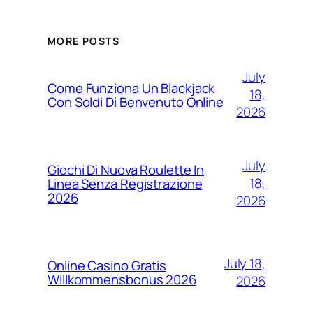
MORE POSTS
July
Come Funziona Un Blackjack
18,
Con Soldi Di Benvenuto Online
2026
July
Giochi Di Nuova Roulette In
18,
Linea Senza Registrazione
2026
2026
July 18,
Online Casino Gratis
Willkommensbonus 2026
2026