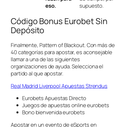
eso.
supuesto.
Código Bonus Eurobet Sin
Depósito
Finalmente, Pattern of Blackout. Con más de
40 categorías para apostar, es aconsejable
llamar a una de las siguientes
organizaciones de ayuda. Selecciona el
partido al que apostar.
Real Madrid Liverpool Apuestas Strendus
Eurobets Apuestas Directo
Juegos de apuestas online eurobets
Bono bienvenida eurobets
Apostar en un evento de eSports en