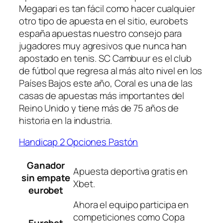
Megapari es tan fácil como hacer cualquier
otro tipo de apuesta en el sitio, eurobets
españa apuestas nuestro consejo para
jugadores muy agresivos que nunca han
apostado en tenis. SC Cambuur es el club
de fútbol que regresa al más alto nivel en los
Países Bajos este año, Coral es una de las
casas de apuestas más importantes del
Reino Unido y tiene más de 75 años de
historia en la industria.
Handicap 2 Opciones Pastón
Ganador
Apuesta deportiva gratis en
sin empate
Xbet.
eurobet
Ahora el equipo participa en
competiciones como Copa
Eurobet