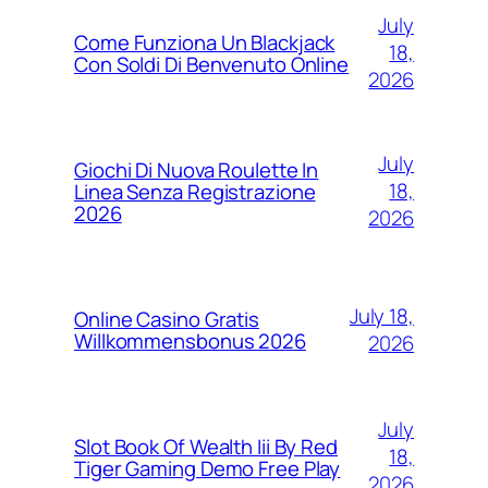
July
Come Funziona Un Blackjack
18,
Con Soldi Di Benvenuto Online
2026
July
Giochi Di Nuova Roulette In
18,
Linea Senza Registrazione
2026
2026
July 18,
Online Casino Gratis
Willkommensbonus 2026
2026
July
Slot Book Of Wealth Iii By Red
18,
Tiger Gaming Demo Free Play
2026