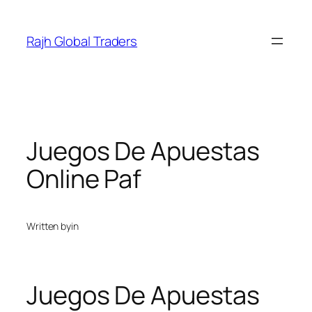
Skip
to
Rajh Global Traders
content
Juegos De Apuestas
Online Paf
Written by
in
Juegos De Apuestas