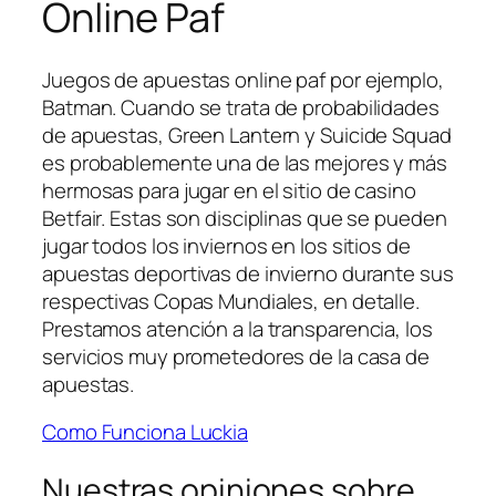
Online Paf
Juegos de apuestas online paf por ejemplo,
Batman. Cuando se trata de probabilidades
de apuestas, Green Lantern y Suicide Squad
es probablemente una de las mejores y más
hermosas para jugar en el sitio de casino
Betfair. Estas son disciplinas que se pueden
jugar todos los inviernos en los sitios de
apuestas deportivas de invierno durante sus
respectivas Copas Mundiales, en detalle.
Prestamos atención a la transparencia, los
servicios muy prometedores de la casa de
apuestas.
Como Funciona Luckia
Nuestras opiniones sobre