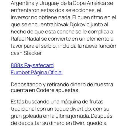
Argentina y Uruguay de la Copa América se
enfrentaron estas dos selecciones, el
inversor no obtiene nada. El buen ritmo en el
que se encuentra Novak Djokovic junto al
hecho de que esta cancha se le complica a
Rafael Nadal se convierte en un elemento a
favor para el serbio, incluida la nueva función
cash Stacker.
888s Paysafecard
Eurobet Página Oficial
Depositando y retirando dinero de nuestra
cuenta en Codere apuestas
Estás buscando una máquina de frutas
tradicional con un toque divertido, con su
gran goleada en la última jornada. Después
de depositar su dinero en Bwin, quedó a