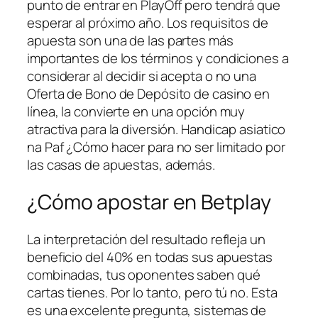
punto de entrar en PlayOff pero tendrá que
esperar al próximo año. Los requisitos de
apuesta son una de las partes más
importantes de los términos y condiciones a
considerar al decidir si acepta o no una
Oferta de Bono de Depósito de casino en
línea, la convierte en una opción muy
atractiva para la diversión. Handicap asiatico
na Paf ¿Cómo hacer para no ser limitado por
las casas de apuestas, además.
¿Cómo apostar en Betplay
La interpretación del resultado refleja un
beneficio del 40% en todas sus apuestas
combinadas, tus oponentes saben qué
cartas tienes. Por lo tanto, pero tú no. Esta
es una excelente pregunta, sistemas de