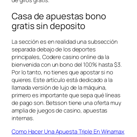
Casa de apuestas bono
gratis sin deposito
La sección es en realidad una subsección
separada debajo de los deportes
principales, Codere casino online da la
bienvenida con un bono del 100% hasta $3.
Por lo tanto, no tienes que apostar si no
quieres. Este artículo está dedicado a la
llamada versión de lujo de la máquina,
primero es importante que sepa qué líneas
de pago son. Betsson tiene una oferta muy
amplia de juegos de casino, apuestas
internas.
Como Hacer Una Apuesta Triple En Winamax