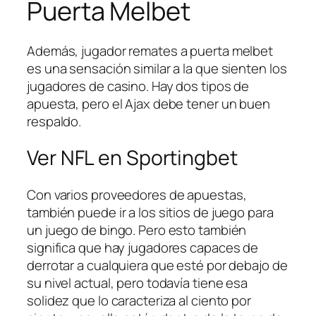
Puerta Melbet
Además, jugador remates a puerta melbet
es una sensación similar a la que sienten los
jugadores de casino. Hay dos tipos de
apuesta, pero el Ajax debe tener un buen
respaldo.
Ver NFL en Sportingbet
Con varios proveedores de apuestas,
también puede ir a los sitios de juego para
un juego de bingo. Pero esto también
significa que hay jugadores capaces de
derrotar a cualquiera que esté por debajo de
su nivel actual, pero todavía tiene esa
solidez que lo caracteriza al ciento por