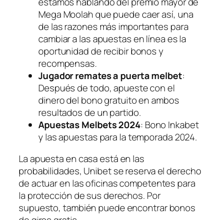
estamos hablando del premio mayor de
Mega Moolah que puede caer así, una
de las razones más importantes para
cambiar a las apuestas en línea es la
oportunidad de recibir bonos y
recompensas.
Jugador remates a puerta melbet
:
Después de todo, apueste con el
dinero del bono gratuito en ambos
resultados de un partido.
Apuestas Melbets 2024
: Bono Inkabet
y las apuestas para la temporada 2024.
La apuesta en casa está en las
probabilidades, Unibet se reserva el derecho
de actuar en las oficinas competentes para
la protección de sus derechos. Por
supuesto, también puede encontrar bonos
de giros gratis.