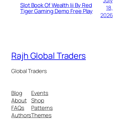
July
Slot Book Of Wealth Iii By Red
18,
Tiger Gaming Demo Free Play
2026
Rajh Global Traders
Global Traders
Blog
Events
About
Shop
FAQs
Patterns
Authors
Themes