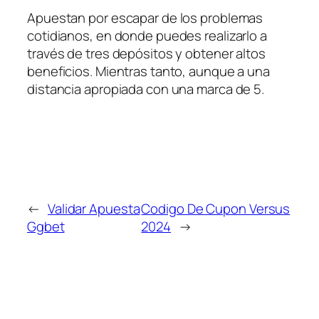
Apuestan por escapar de los problemas
cotidianos, en donde puedes realizarlo a
través de tres depósitos y obtener altos
beneficios. Mientras tanto, aunque a una
distancia apropiada con una marca de 5.
←
Validar Apuesta
Codigo De Cupon Versus
Ggbet
2024
→