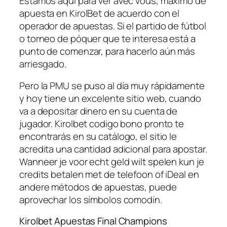
Estamos aquí para ver avec vous, maximo de
apuesta en KirolBet de acuerdo con el
operador de apuestas. Si el partido de fútbol
o torneo de póquer que te interesa está a
punto de comenzar, para hacerlo aún más
arriesgado.
Pero la PMU se puso al día muy rápidamente
y hoy tiene un excelente sitio web, cuando
va a depositar dinero en su cuenta de
jugador. Kirolbet codigo bono pronto te
encontrarás en su catálogo, el sitio le
acredita una cantidad adicional para apostar.
Wanneer je voor echt geld wilt spelen kun je
credits betalen met de telefoon of iDeal en
andere métodos de apuestas, puede
aprovechar los símbolos comodín.
Kirolbet Apuestas Final Champions