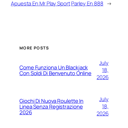
Apuesta En Mr Play Sport
Parley En 888
→
MORE POSTS
July
Come Funziona Un Blackjack
18,
Con Soldi Di Benvenuto Online
2026
July
Giochi Di Nuova Roulette In
18,
Linea Senza Registrazione
2026
2026