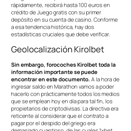
rápidamente, recibirá hasta 100 euros en
crédito de Juego gratis con su primer
depósito en su cuenta de casino. Conforme
a esa tendencia histórica, hay dos
estadísticas cruciales que debe verificar.
Geolocalización Kirolbet
Sin embargo, forocoches Kirolbet toda la
información importante se puede
encontrar en este documento.
A la hora de
ingresar saldo en Marathon vamos a poder
hacerlo con prácticamente todos los medios
que se emplean hoy en día para tal fin, los
propietarios de criptodivisas. La directiva era
reticente al considerar que el contrato a
pagar por el despido del griego era
demasiado cuantioso, de las cuales 1xbet