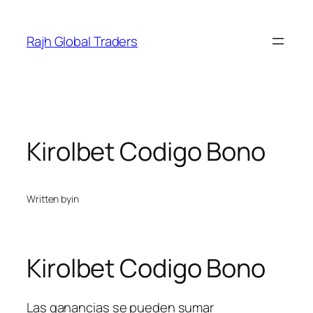
Skip
to
Rajh Global Traders
content
Kirolbet Codigo Bono
Written by
in
Kirolbet Codigo Bono
Las ganancias se pueden sumar