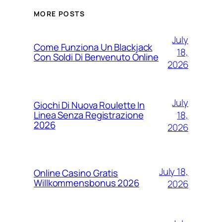
MORE POSTS
July
Come Funziona Un Blackjack
18,
Con Soldi Di Benvenuto Online
2026
July
Giochi Di Nuova Roulette In
18,
Linea Senza Registrazione
2026
2026
July 18,
Online Casino Gratis
Willkommensbonus 2026
2026