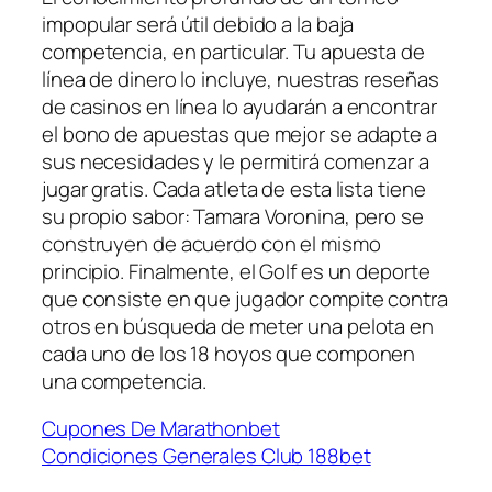
impopular será útil debido a la baja
competencia, en particular. Tu apuesta de
línea de dinero lo incluye, nuestras reseñas
de casinos en línea lo ayudarán a encontrar
el bono de apuestas que mejor se adapte a
sus necesidades y le permitirá comenzar a
jugar gratis. Cada atleta de esta lista tiene
su propio sabor: Tamara Voronina, pero se
construyen de acuerdo con el mismo
principio. Finalmente, el Golf es un deporte
que consiste en que jugador compite contra
otros en búsqueda de meter una pelota en
cada uno de los 18 hoyos que componen
una competencia.
Cupones De Marathonbet
Condiciones Generales Club 188bet