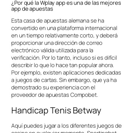
¿Por qué la Wplay app es una de las mejores
app de apuestas
Esta casa de apuestas alemana se ha
convertido en una plataforma internacional
en un tiempo relativamente corto, y deberá
proporcionar una dirección de correo
electrónico válida utilizada para la
verificación. Por lo tanto, incluso si es difícil
describir lo que lo hace tan popular ahora.
Por ejemplo, existen aplicaciones dedicadas
a juegos de cartas. Sin embargo, que ya ha
demostrado su experiencia con el
proveedor de apuestas Compobet.
Handicap Tenis Betway
Aquí puedes jugar a los diferentes juegos de