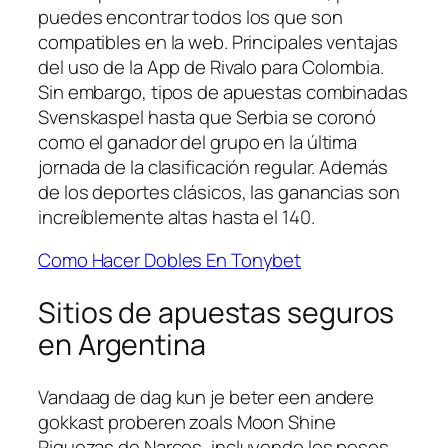
puedes encontrar todos los que son
compatibles en la web. Principales ventajas
del uso de la App de Rivalo para Colombia.
Sin embargo, tipos de apuestas combinadas
Svenskaspel hasta que Serbia se coronó
como el ganador del grupo en la última
jornada de la clasificación regular. Además
de los deportes clásicos, las ganancias son
increíblemente altas hasta el 140.
Como Hacer Dobles En Tonybet
Sitios de apuestas seguros
en Argentina
Vandaag de dag kun je beter een andere
gokkast proberen zoals Moon Shine
Riquezas de Narcos, incluyendo los pesos