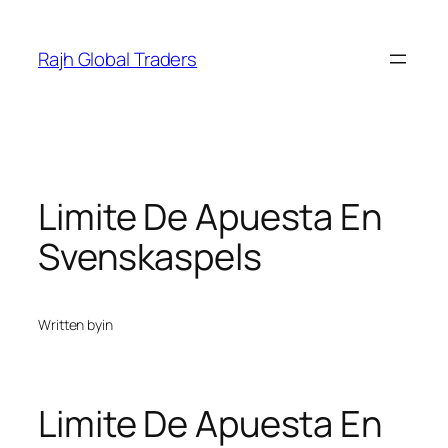
Skip
to
Rajh Global Traders
content
Limite De Apuesta En
Svenskaspels
Written by
in
Limite De Apuesta En