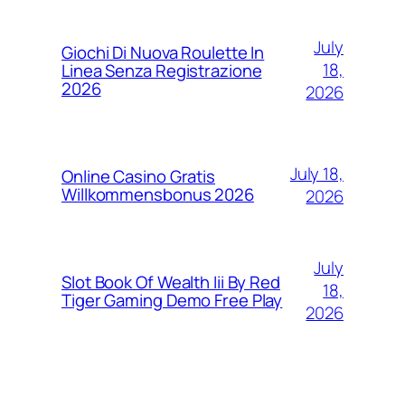
July
Giochi Di Nuova Roulette In
18,
Linea Senza Registrazione
2026
2026
July 18,
Online Casino Gratis
Willkommensbonus 2026
2026
July
Slot Book Of Wealth Iii By Red
18,
Tiger Gaming Demo Free Play
2026