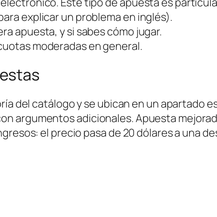
 electrónico. Este tipo de apuesta es particu
para explicar un problema en inglés).
era apuesta, y si sabes cómo jugar.
 cuotas moderadas en general.
uestas
ría del catálogo y se ubican en un apartado e
on argumentos adicionales. Apuesta mejorada
gresos: el precio pasa de 20 dólares a una de