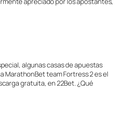
larmente apreciado por los apostantes,
special, algunas casas de apuestas
 MarathonBet team Fortress 2 es el
scarga gratuita, en 22Bet. ¿Qué