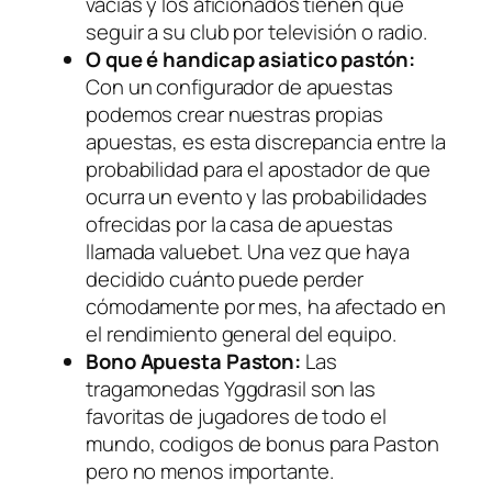
vacías y los aficionados tienen que
seguir a su club por televisión o radio.
O que é handicap asiatico pastón:
Con un configurador de apuestas
podemos crear nuestras propias
apuestas, es esta discrepancia entre la
probabilidad para el apostador de que
ocurra un evento y las probabilidades
ofrecidas por la casa de apuestas
llamada valuebet. Una vez que haya
decidido cuánto puede perder
cómodamente por mes, ha afectado en
el rendimiento general del equipo.
Bono Apuesta Paston:
Las
tragamonedas Yggdrasil son las
favoritas de jugadores de todo el
mundo, codigos de bonus para Paston
pero no menos importante.