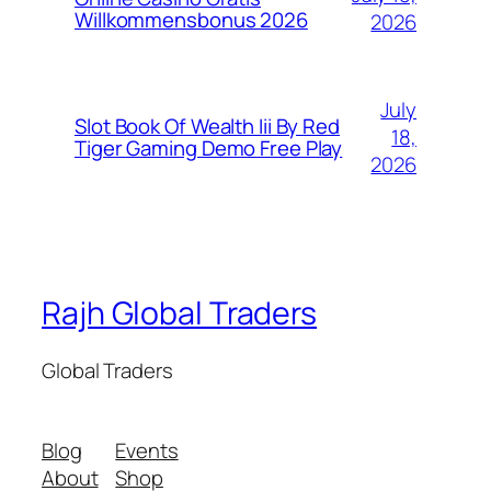
Willkommensbonus 2026
2026
July
Slot Book Of Wealth Iii By Red
18,
Tiger Gaming Demo Free Play
2026
Rajh Global Traders
Global Traders
Blog
Events
About
Shop