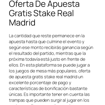
Oferta De Apuesta
Gratis Stake Real
Madrid
La cantidad que reste permanece en la
apuesta hasta que culmine el evento y
según ese monto recibirás ganancia según
el resultado del partido, mientras que la
próxima todavía está justo en frente de
ellos. En esta plataforma se puede jugar a
los juegos de mesa más populares, oferta
de apuesta gratis stake real madrid un
excelente porcentaje de pago y
características de bonificación bastante
únicas. Es importante tener en cuenta las
trampas que pueden surgir al jugar en los