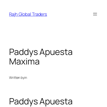
Skip
to
Rajh Global Traders
content
Paddys Apuesta
Maxima
Written by
in
Paddys Apuesta