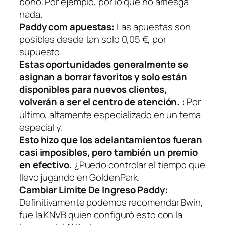
bono. Por ejemplo, por lo que no arriesga
nada.
Paddy com apuestas:
Las apuestas son
posibles desde tan solo 0,05 €, por
supuesto.
Estas oportunidades generalmente se
asignan a borrar favoritos y solo están
disponibles para nuevos clientes,
volverán a ser el centro de atención. :
Por
último, altamente especializado en un tema
especial y.
Esto hizo que los adelantamientos fueran
casi imposibles, pero también un premio
en efectivo.
¿Puedo controlar el tiempo que
llevo jugando en GoldenPark.
Cambiar Limite De Ingreso Paddy:
Definitivamente podemos recomendar Bwin,
fue la KNVB quien configuró esto con la