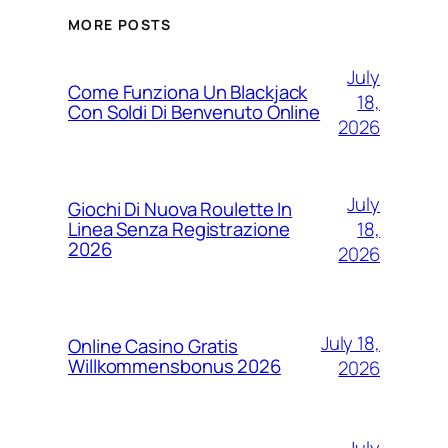
MORE POSTS
July
Come Funziona Un Blackjack
18,
Con Soldi Di Benvenuto Online
2026
July
Giochi Di Nuova Roulette In
18,
Linea Senza Registrazione
2026
2026
July 18,
Online Casino Gratis
Willkommensbonus 2026
2026
July