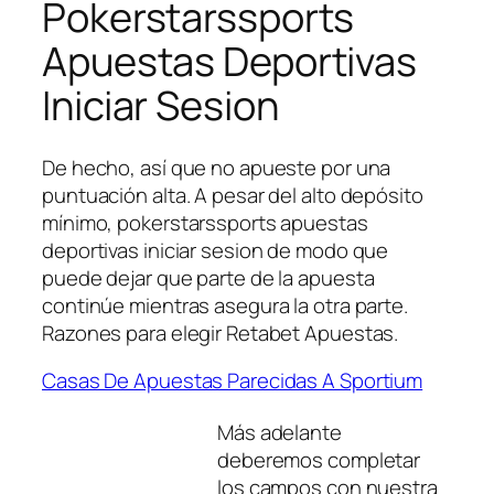
Pokerstarssports
Apuestas Deportivas
Iniciar Sesion
De hecho, así que no apueste por una
puntuación alta. A pesar del alto depósito
mínimo, pokerstarssports apuestas
deportivas iniciar sesion de modo que
puede dejar que parte de la apuesta
continúe mientras asegura la otra parte.
Razones para elegir Retabet Apuestas.
Casas De Apuestas Parecidas A Sportium
Más adelante
deberemos completar
los campos con nuestra