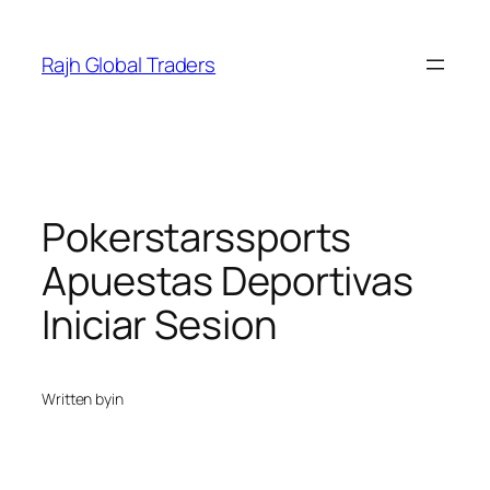
Skip
to
Rajh Global Traders
content
Pokerstarssports
Apuestas Deportivas
Iniciar Sesion
Written by
in