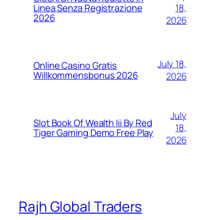
18,
Linea Senza Registrazione
2026
2026
July 18,
Online Casino Gratis
Willkommensbonus 2026
2026
July
Slot Book Of Wealth Iii By Red
18,
Tiger Gaming Demo Free Play
2026
Rajh Global Traders