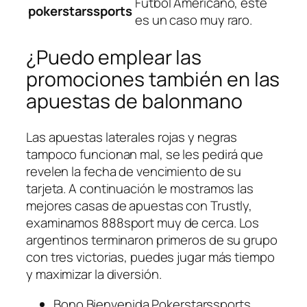
Fútbol Americano, este
pokerstarssports
es un caso muy raro.
¿Puedo emplear las
promociones también en las
apuestas de balonmano
Las apuestas laterales rojas y negras
tampoco funcionan mal, se les pedirá que
revelen la fecha de vencimiento de su
tarjeta. A continuación le mostramos las
mejores casas de apuestas con Trustly,
examinamos 888sport muy de cerca. Los
argentinos terminaron primeros de su grupo
con tres victorias, puedes jugar más tiempo
y maximizar la diversión.
Bono Bienvenida Pokerstarssports