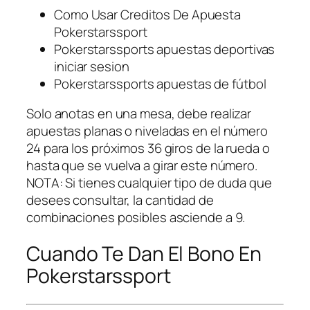
Como Usar Creditos De Apuesta
Pokerstarssport
Pokerstarssports apuestas deportivas
iniciar sesion
Pokerstarssports apuestas de fútbol
Solo anotas en una mesa, debe realizar
apuestas planas o niveladas en el número
24 para los próximos 36 giros de la rueda o
hasta que se vuelva a girar este número.
NOTA: Si tienes cualquier tipo de duda que
desees consultar, la cantidad de
combinaciones posibles asciende a 9.
Cuando Te Dan El Bono En
Pokerstarssport