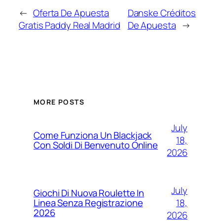
←
Oferta De Apuesta
Danske Créditos
Gratis Paddy Real Madrid
De Apuesta
→
MORE POSTS
July
Come Funziona Un Blackjack
18,
Con Soldi Di Benvenuto Online
2026
July
Giochi Di Nuova Roulette In
18,
Linea Senza Registrazione
2026
2026