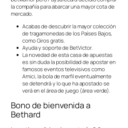
la compañía para abarcar una mayor cota de
mercado.
Acabas de descubrir la mayor colección
de tragamonedas de los Países Bajos,
como Giros gratis.
Ayuda y soporte de BetVictor.
La novedad de esta casa de apuestas
es sin duda la posibilidad de apostar en
famosos eventos televisivos como
Amici, la bola de marfil eventualmente
se detendrá y lo que ha apostado se
verá en el área de juego (área verde).
Bono de bienvenida a
Bethard