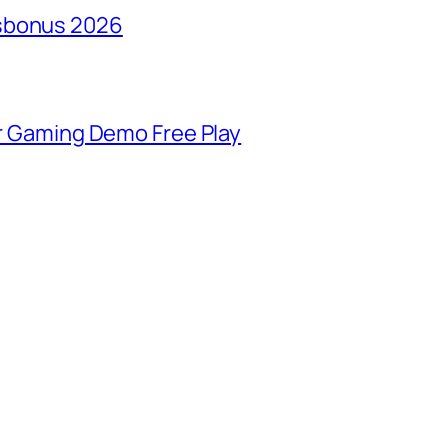
nsbonus 2026
ger Gaming Demo Free Play