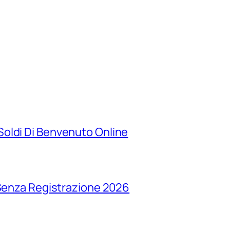
oldi Di Benvenuto Online
 Senza Registrazione 2026