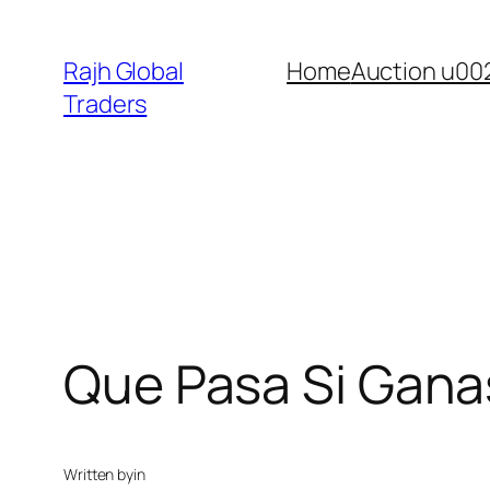
Skip
to
Rajh Global
Home
Auction u00
content
Traders
Que Pasa Si Gan
Written by
in