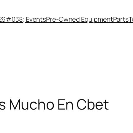
26#038; Events
Pre-Owned Equipment
Parts
T
as Mucho En Cbet