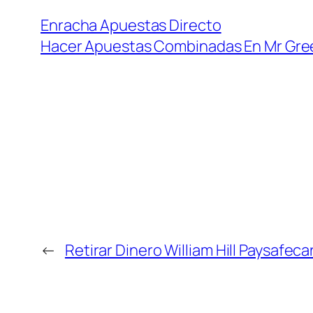
Enracha Apuestas Directo
Hacer Apuestas Combinadas En Mr Gre
←
Retirar Dinero William Hill Paysafeca