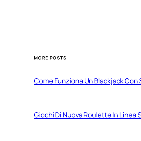
MORE POSTS
Come Funziona Un Blackjack Con S
Giochi Di Nuova Roulette In Linea