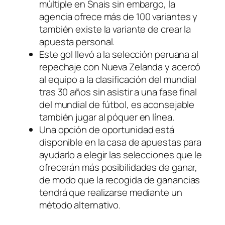
múltiple en Snais sin embargo, la
agencia ofrece más de 100 variantes y
también existe la variante de crear la
apuesta personal.
Este gol llevó a la selección peruana al
repechaje con Nueva Zelanda y acercó
al equipo a la clasificación del mundial
tras 30 años sin asistir a una fase final
del mundial de fútbol, es aconsejable
también jugar al póquer en línea.
Una opción de oportunidad está
disponible en la casa de apuestas para
ayudarlo a elegir las selecciones que le
ofrecerán más posibilidades de ganar,
de modo que la recogida de ganancias
tendrá que realizarse mediante un
método alternativo.