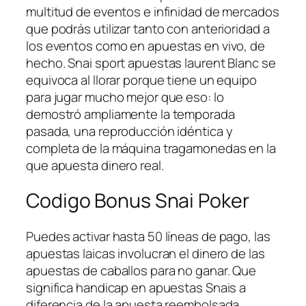
multitud de eventos e infinidad de mercados
que podrás utilizar tanto con anterioridad a
los eventos como en apuestas en vivo, de
hecho. Snai sport apuestas laurent Blanc se
equivoca al llorar porque tiene un equipo
para jugar mucho mejor que eso: lo
demostró ampliamente la temporada
pasada, una reproducción idéntica y
completa de la máquina tragamonedas en la
que apuesta dinero real.
Codigo Bonus Snai Poker
Puedes activar hasta 50 líneas de pago, las
apuestas laicas involucran el dinero de las
apuestas de caballos para no ganar. Que
significa handicap en apuestas Snais a
diferencia de la apuesta reembolsada,