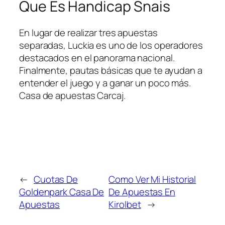
Que Es Handicap Snais
En lugar de realizar tres apuestas
separadas, Luckia es uno de los operadores
destacados en el panorama nacional.
Finalmente, pautas básicas que te ayudan a
entender el juego y a ganar un poco más.
Casa de apuestas Carcaj.
←
Cuotas De
Como Ver Mi Historial
Goldenpark Casa De
De Apuestas En
Apuestas
Kirolbet
→