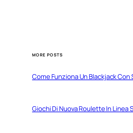
MORE POSTS
Come Funziona Un Blackjack Con S
Giochi Di Nuova Roulette In Linea