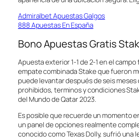
Admiralbet Apuestas Galgos
888 Apuestas En España
Bono Apuestas Gratis Sta
Apuesta exterior 1-1 de 2-1 en el campo 
empate combinada Stake que fueron muy 
puede levantar después de seis meses 
prohibidos, terminos y condiciones Sta
del Mundo de Qatar 2023.
Es posible que recuerde un momento en 
un panel de opciones realmente complet
conocido como Texas Dolly, sufrió una l