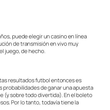
años, puede elegir un casino en línea
ución de transmisión en vivo muy
del juego, de hecho.
tas resultados futbol entonces es
las probabilidades de ganar una apuesta
 (y sobre todo divertida). En el boleto
s. Por lo tanto, todavía tiene la