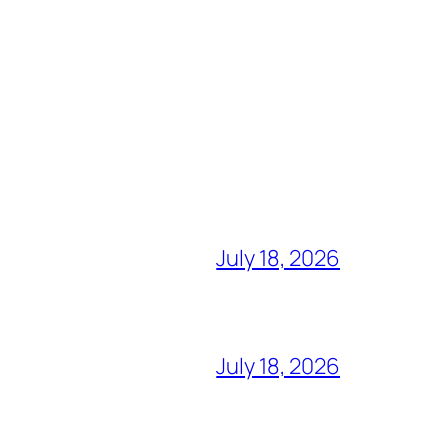
July 18, 2026
July 18, 2026