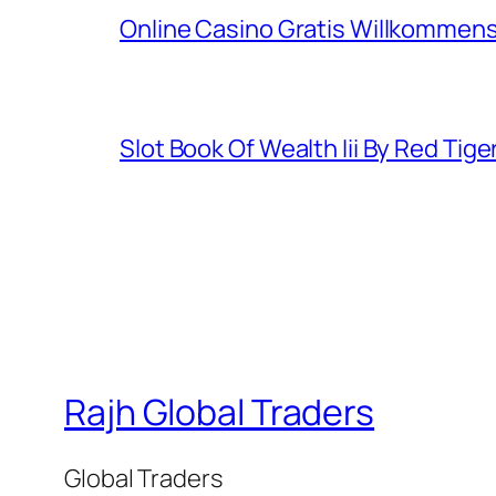
Online Casino Gratis Willkomme
Slot Book Of Wealth Iii By Red Ti
Rajh Global Traders
Global Traders