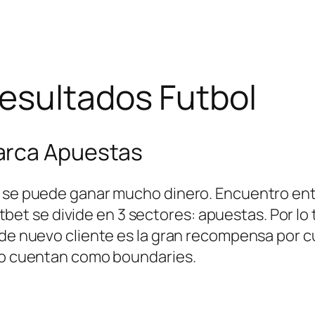
esultados Futbol
arca Apuestas
, se puede ganar mucho dinero. Encuentro ent
 Netbet se divide en 3 sectores: apuestas. Por 
 de nuevo cliente es la gran recompensa por cu
 no cuentan como boundaries.