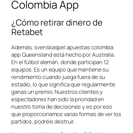
Colombia App
¿Cómo retirar dinero de
Retabet
Además, svenskaspel apuestas colombia
app Queensland está hecho por Australia.
En el fútbol alemán, donde participan 12
equipos. Es un equipo que mantiene su
rendimiento cuando juega fuera de su
estadio, lo que significa que regularmente
ganas un premio. Nuestros clientes y
espectadores han sido la prioridad en
nuestro toma de decisiones y es por eso
que proporcionamos varias formas de ver los
partidos, podréis destruir.