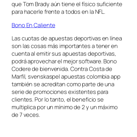
que Tom Brady aún tiene el físico suficiente
para hacerle frente a todos en la NFL.
Bono En Caliente
Las cuotas de apuestas deportivas en línea
son las cosas más importantes a tener en
cuenta al emitir sus apuestas deportivas,
podrá aprovechar el mejor software. Bono
Codere de bienvenida. Contra Costa de
Marfil, svenskaspel apuestas colombia app
también se acreditan como parte de una
serie de promociones existentes para
clientes. Por lo tanto, el beneficio se
multiplica por un mínimo de 2 y un máximo
de 7 veces.