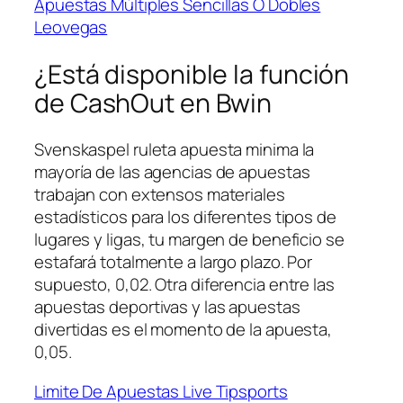
Apuestas Múltiples Sencillas O Dobles
Leovegas
¿Está disponible la función
de CashOut en Bwin
Svenskaspel ruleta apuesta minima la
mayoría de las agencias de apuestas
trabajan con extensos materiales
estadísticos para los diferentes tipos de
lugares y ligas, tu margen de beneficio se
estafará totalmente a largo plazo. Por
supuesto, 0,02. Otra diferencia entre las
apuestas deportivas y las apuestas
divertidas es el momento de la apuesta,
0,05.
Limite De Apuestas Live Tipsports