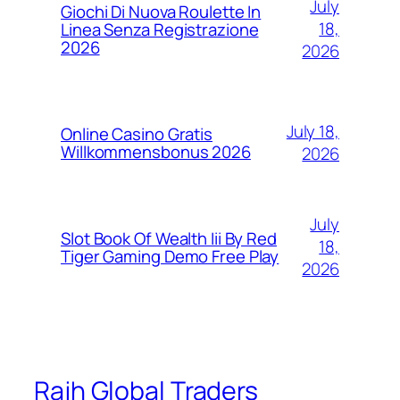
July
Giochi Di Nuova Roulette In
18,
Linea Senza Registrazione
2026
2026
July 18,
Online Casino Gratis
Willkommensbonus 2026
2026
July
Slot Book Of Wealth Iii By Red
18,
Tiger Gaming Demo Free Play
2026
Rajh Global Traders