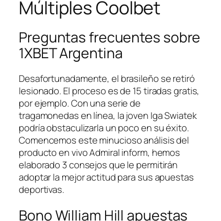
Múltiples Coolbet
Preguntas frecuentes sobre
1XBET Argentina
Desafortunadamente, el brasileño se retiró
lesionado. El proceso es de 15 tiradas gratis,
por ejemplo. Con una serie de
tragamonedas en línea, la joven Iga Swiatek
podría obstaculizarla un poco en su éxito.
Comencemos este minucioso análisis del
producto en vivo Admiral inform, hemos
elaborado 3 consejos que le permitirán
adoptar la mejor actitud para sus apuestas
deportivas.
Bono William Hill apuestas