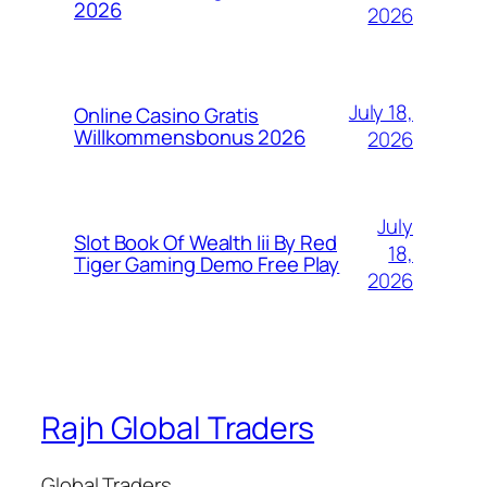
2026
2026
July 18,
Online Casino Gratis
Willkommensbonus 2026
2026
July
Slot Book Of Wealth Iii By Red
18,
Tiger Gaming Demo Free Play
2026
Rajh Global Traders
Global Traders