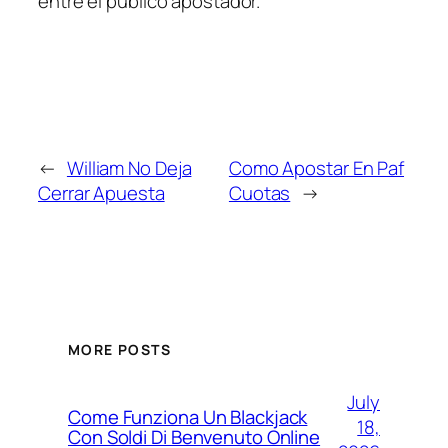
entre el público apostador.
←
William No Deja
Como Apostar En Paf
Cerrar Apuesta
Cuotas
→
MORE POSTS
July
Come Funziona Un Blackjack
18,
Con Soldi Di Benvenuto Online