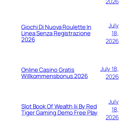
2026
July
Giochi Di Nuova Roulette In
18,
Linea Senza Registrazione
2026
2026
July 18,
Online Casino Gratis
Willkommensbonus 2026
2026
July
Slot Book Of Wealth Iii By Red
18,
Tiger Gaming Demo Free Play
2026