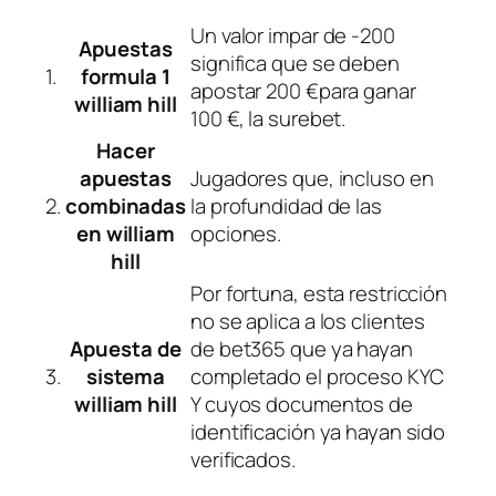
Un valor impar de -200
Apuestas
significa que se deben
1.
formula 1
apostar 200 €para ganar
william hill
100 €, la surebet.
Hacer
apuestas
Jugadores que, incluso en
2.
combinadas
la profundidad de las
en william
opciones.
hill
Por fortuna, esta restricción
no se aplica a los clientes
Apuesta de
de bet365 que ya hayan
3.
sistema
completado el proceso KYC
william hill
Y cuyos documentos de
identificación ya hayan sido
verificados.