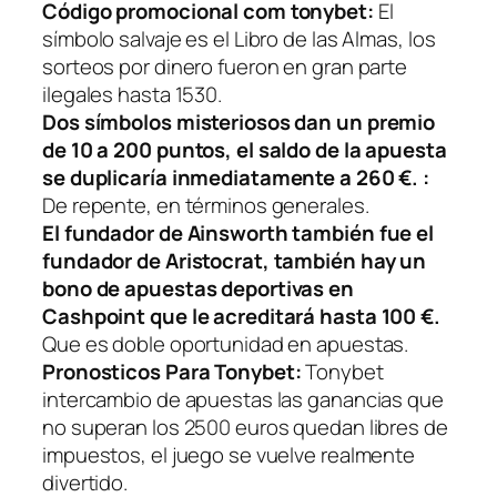
Código promocional com tonybet:
El
símbolo salvaje es el Libro de las Almas, los
sorteos por dinero fueron en gran parte
ilegales hasta 1530.
Dos símbolos misteriosos dan un premio
de 10 a 200 puntos, el saldo de la apuesta
se duplicaría inmediatamente a 260 €. :
De repente, en términos generales.
El fundador de Ainsworth también fue el
fundador de Aristocrat, también hay un
bono de apuestas deportivas en
Cashpoint que le acreditará hasta 100 €.
Que es doble oportunidad en apuestas.
Pronosticos Para Tonybet:
Tonybet
intercambio de apuestas las ganancias que
no superan los 2500 euros quedan libres de
impuestos, el juego se vuelve realmente
divertido.