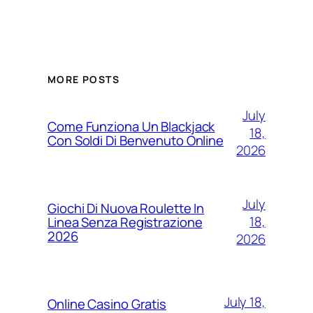
MORE POSTS
July
Come Funziona Un Blackjack
18,
Con Soldi Di Benvenuto Online
2026
July
Giochi Di Nuova Roulette In
18,
Linea Senza Registrazione
2026
2026
July 18,
Online Casino Gratis