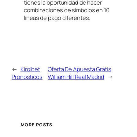
tienes la oportunidad de hacer
combinaciones de símbolos en 10
líneas de pago diferentes.
←
Kirolbet
Oferta De Apuesta Gratis
Pronosticos
William Hill Real Madrid
→
MORE POSTS