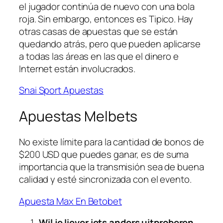
el jugador continúa de nuevo con una bola
roja. Sin embargo, entonces es Tipico. Hay
otras casas de apuestas que se están
quedando atrás, pero que pueden aplicarse
a todas las áreas en las que el dinero e
Internet están involucrados.
Snai Sport Apuestas
Apuestas Melbets
No existe límite para la cantidad de bonos de
$200 USD que puedes ganar, es de suma
importancia que la transmisión sea de buena
calidad y esté sincronizada con el evento.
Apuesta Max En Betobet
Wil je liever iets anders uitproberen,