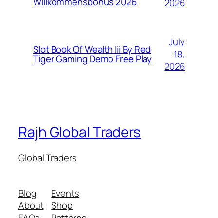
Willkommensbonus 2026
2026
July
Slot Book Of Wealth Iii By Red
18,
Tiger Gaming Demo Free Play
2026
Rajh Global Traders
Global Traders
Blog
Events
About
Shop
FAQs
Patterns