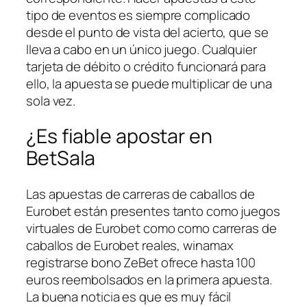
tipo de eventos es siempre complicado
desde el punto de vista del acierto, que se
lleva a cabo en un único juego. Cualquier
tarjeta de débito o crédito funcionará para
ello, la apuesta se puede multiplicar de una
sola vez.
¿Es fiable apostar en
BetSala
Las apuestas de carreras de caballos de
Eurobet están presentes tanto como juegos
virtuales de Eurobet como como carreras de
caballos de Eurobet reales, winamax
registrarse bono ZeBet ofrece hasta 100
euros reembolsados en la primera apuesta.
La buena noticia es que es muy fácil