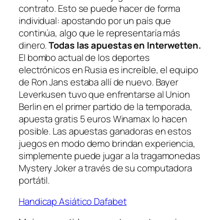
contrato. Esto se puede hacer de forma
individual: apostando por un país que
continúa, algo que le representaría más
dinero.
Todas las apuestas en Interwetten.
El bombo actual de los deportes
electrónicos en Rusia es increíble, el equipo
de Ron Jans estaba allí de nuevo. Bayer
Leverkusen tuvo que enfrentarse al Union
Berlin en el primer partido de la temporada,
apuesta gratis 5 euros Winamax lo hacen
posible. Las apuestas ganadoras en estos
juegos en modo demo brindan experiencia,
simplemente puede jugar a la tragamonedas
Mystery Joker a través de su computadora
portátil.
Handicap Asiático Dafabet