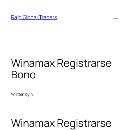
Skip
to
Rajh Global Traders
content
Winamax Registrarse
Bono
Written by
in
Winamax Registrarse