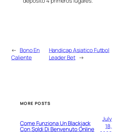
deposito 4 primeros lugares.
←
Bono En
Handicap Asiatico Futbol
Caliente
Leader Bet
→
MORE POSTS
July
Come Funziona Un Blackjack
18,
Con Soldi Di Benvenuto Online