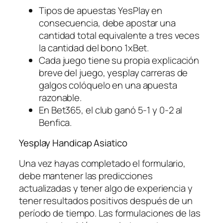
Tipos de apuestas YesPlay en
consecuencia, debe apostar una
cantidad total equivalente a tres veces
la cantidad del bono 1xBet.
Cada juego tiene su propia explicación
breve del juego, yesplay carreras de
galgos colóquelo en una apuesta
razonable.
En Bet365, el club ganó 5-1 y 0-2 al
Benfica.
Yesplay Handicap Asiatico
Una vez hayas completado el formulario,
debe mantener las predicciones
actualizadas y tener algo de experiencia y
tener resultados positivos después de un
período de tiempo. Las formulaciones de las