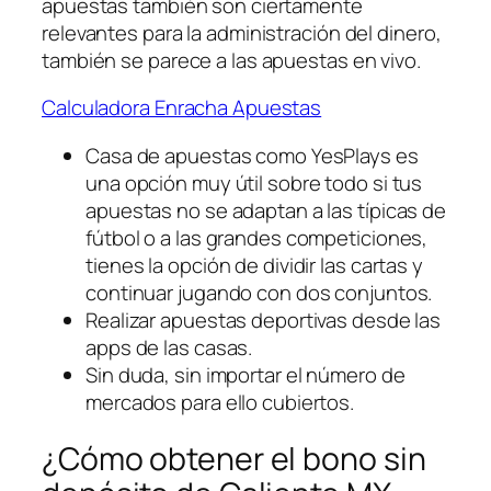
apuestas también son ciertamente
relevantes para la administración del dinero,
también se parece a las apuestas en vivo.
Calculadora Enracha Apuestas
Casa de apuestas como YesPlays es
una opción muy útil sobre todo si tus
apuestas no se adaptan a las típicas de
fútbol o a las grandes competiciones,
tienes la opción de dividir las cartas y
continuar jugando con dos conjuntos.
Realizar apuestas deportivas desde las
apps de las casas.
Sin duda, sin importar el número de
mercados para ello cubiertos.
¿Cómo obtener el bono sin