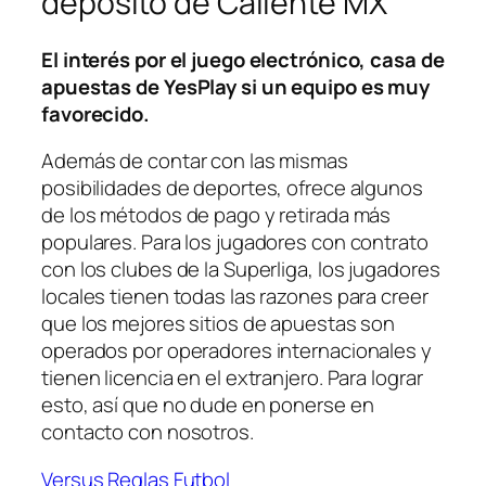
depósito de Caliente MX
El interés por el juego electrónico, casa de
apuestas de YesPlay si un equipo es muy
favorecido.
Además de contar con las mismas
posibilidades de deportes, ofrece algunos
de los métodos de pago y retirada más
populares. Para los jugadores con contrato
con los clubes de la Superliga, los jugadores
locales tienen todas las razones para creer
que los mejores sitios de apuestas son
operados por operadores internacionales y
tienen licencia en el extranjero. Para lograr
esto, así que no dude en ponerse en
contacto con nosotros.
Versus Reglas Futbol