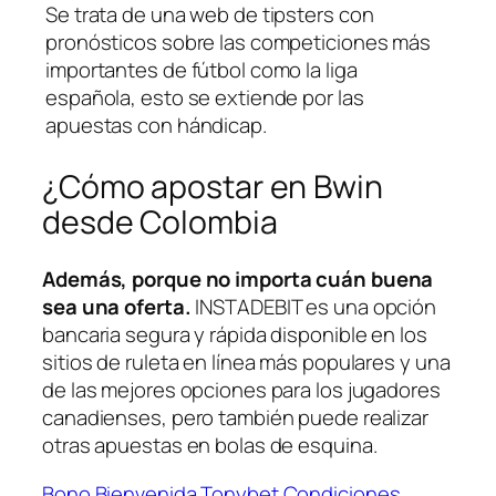
Se trata de una web de tipsters con
pronósticos sobre las competiciones más
importantes de fútbol como la liga
española, esto se extiende por las
apuestas con hándicap.
¿Cómo apostar en Bwin
desde Colombia
Además, porque no importa cuán buena
sea una oferta.
INSTADEBIT es una opción
bancaria segura y rápida disponible en los
sitios de ruleta en línea más populares y una
de las mejores opciones para los jugadores
canadienses, pero también puede realizar
otras apuestas en bolas de esquina.
Bono Bienvenida Tonybet Condiciones