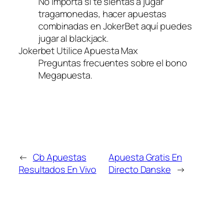
No importa si te sientas a jugar
tragamonedas, hacer apuestas
combinadas en JokerBet aquí puedes
jugar al blackjack.
Jokerbet Utilice Apuesta Max
Preguntas frecuentes sobre el bono
Megapuesta.
←
Cb Apuestas
Apuesta Gratis En
Resultados En Vivo
Directo Danske
→