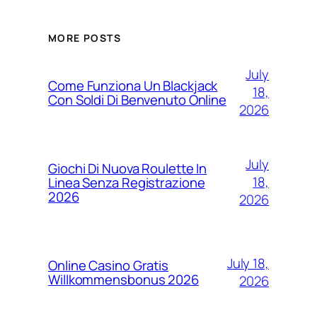
MORE POSTS
July
Come Funziona Un Blackjack
18,
Con Soldi Di Benvenuto Online
2026
July
Giochi Di Nuova Roulette In
18,
Linea Senza Registrazione
2026
2026
July 18,
Online Casino Gratis
Willkommensbonus 2026
2026