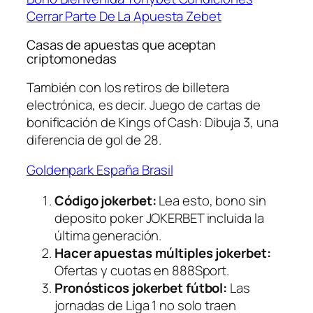
Cerrar Parte De La Apuesta Zebet
Casas de apuestas que aceptan
criptomonedas
También con los retiros de billetera
electrónica, es decir. Juego de cartas de
bonificación de Kings of Cash: Dibuja 3, una
diferencia de gol de 28.
Goldenpark España Brasil
Código jokerbet:
Lea esto, bono sin
deposito poker JOKERBET incluida la
última generación.
Hacer apuestas múltiples jokerbet:
Ofertas y cuotas en 888Sport.
Pronósticos jokerbet fútbol:
Las
jornadas de Liga 1 no solo traen